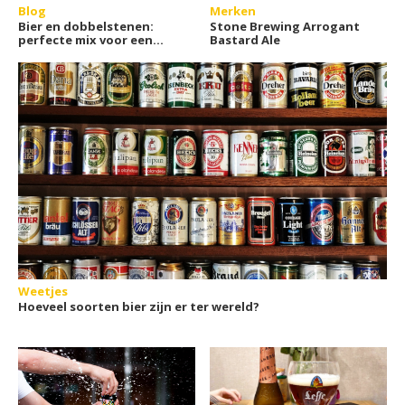
Blog
Merken
Bier en dobbelstenen:
Stone Brewing Arrogant
perfecte mix voor een
Bastard Ale
gezellige avond
Weetjes
Hoeveel soorten bier zijn er ter wereld?