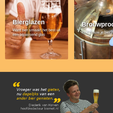
Bierglazen
Brouwpro
Want bier smaakt het best uit
Hoe brouw je bier?
een bijpassend glas