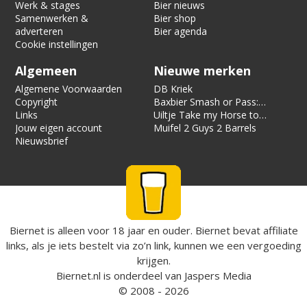
Werk & stages
Bier nieuws
Samenwerken &
Bier shop
adverteren
Bier agenda
Cookie instellingen
Algemeen
Nieuwe merken
Algemene Voorwaarden
DB Kriek
Copyright
Baxbier Smash or Pass:
Links
Strata
Uiltje Take my Horse to
Jouw eigen account
the Hotel Room
Muifel 2 Guys 2 Barrels
Nieuwsbrief
Biernet is alleen voor 18 jaar en ouder. Biernet bevat affiliate
links, als je iets bestelt via zo’n link, kunnen we een vergoeding
krijgen.
Biernet.nl
is onderdeel van
Jaspers Media
© 2008 - 2026