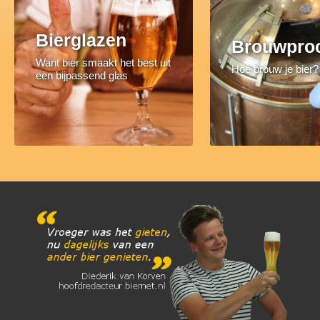
Bierglazen
Brouwpro
Want bier smaakt het best uit
Hoe brouw je bier?
een bijpassend glas