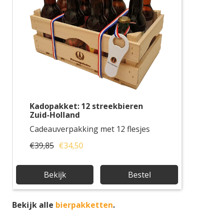
Kadopakket: 12 streekbieren
Zuid-Holland
Cadeauverpakking met 12 flesjes
€39,85
€34,50
Bekijk
Bestel
Bekijk alle
bierpakketten
.