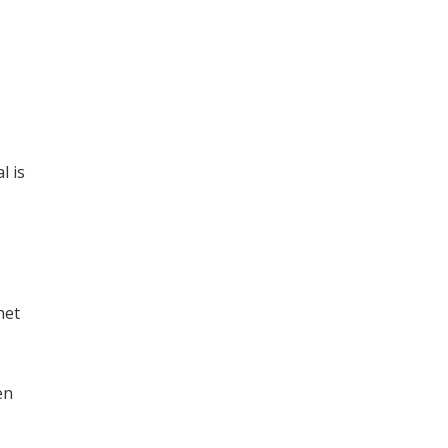
l is
het
en