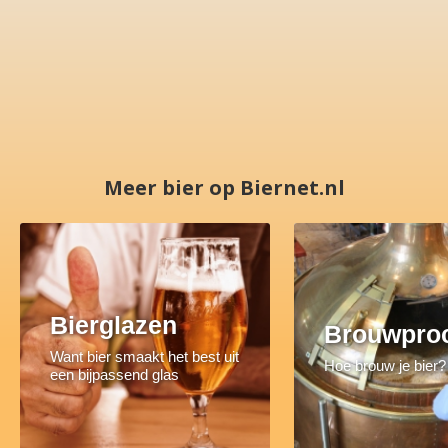
Meer bier op Biernet.nl
Bierglazen
Brouwpro
Want bier smaakt het best uit
Hoe brouw je bier?
een bijpassend glas