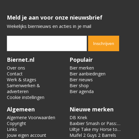
​​​​​​​Meld je aan voor onze nieuwsbrief
Wekelijks biernieuws en acties in je mail
Verification code:
9184
Biernet.nl
Populair
Over ons
Bier merken
Contact
Bier aanbiedingen
Werk & stages
Bier nieuws
Samenwerken &
Bier shop
adverteren
Bier agenda
Cookie instellingen
Algemeen
Nieuwe merken
Algemene Voorwaarden
DB Kriek
Copyright
Baxbier Smash or Pass:
Links
Strata
Uiltje Take my Horse to
Jouw eigen account
the Hotel Room
Muifel 2 Guys 2 Barrels