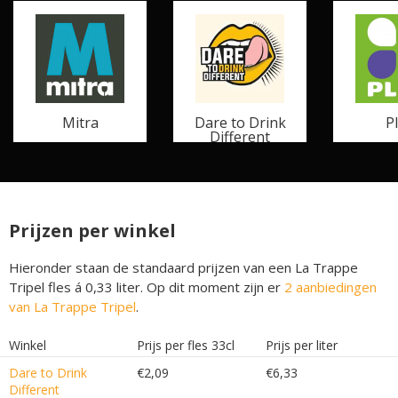
Mitra
Dare to Drink
P
Different
Prijzen per winkel
Hieronder staan de standaard prijzen van een La Trappe
Tripel fles á 0,33 liter. Op dit moment zijn er
2 aanbiedingen
van La Trappe Tripel
.
Winkel
Prijs per fles 33cl
Prijs per liter
Dare to Drink
€2,09
€6,33
Different