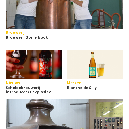
Brouwerij
Brouwerij BorrelNoot
Nieuws
Merken
Scheldebrouwerij
Blanche de Silly
introduceert explosieve
stook- en brouwfusies