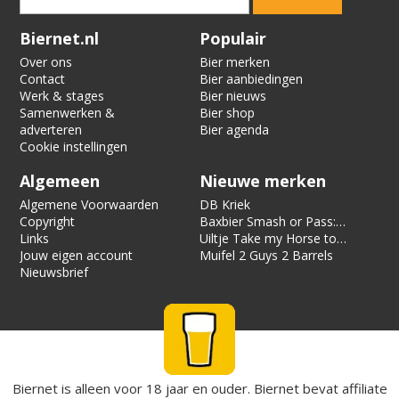
Verification code:
2845
Biernet.nl
Populair
Over ons
Bier merken
Contact
Bier aanbiedingen
Werk & stages
Bier nieuws
Samenwerken &
Bier shop
adverteren
Bier agenda
Cookie instellingen
Algemeen
Nieuwe merken
Algemene Voorwaarden
DB Kriek
Copyright
Baxbier Smash or Pass:
Links
Strata
Uiltje Take my Horse to
Jouw eigen account
the Hotel Room
Muifel 2 Guys 2 Barrels
Nieuwsbrief
Biernet is alleen voor 18 jaar en ouder. Biernet bevat affiliate