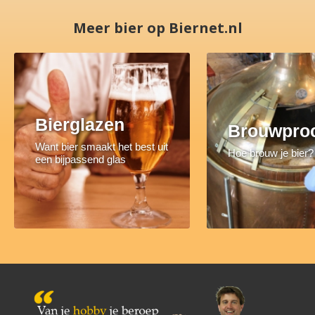
Meer bier op Biernet.nl
Bierglazen
Brouwpro
Want bier smaakt het best uit
Hoe brouw je bier?
een bijpassend glas