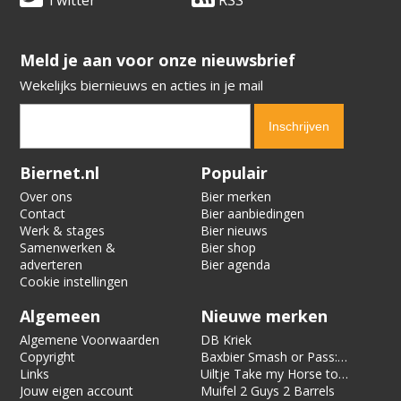
​​​​​​​Meld je aan voor onze nieuwsbrief
Wekelijks biernieuws en acties in je mail
Verification code:
6492
Biernet.nl
Populair
Over ons
Bier merken
Contact
Bier aanbiedingen
Werk & stages
Bier nieuws
Samenwerken &
Bier shop
adverteren
Bier agenda
Cookie instellingen
Algemeen
Nieuwe merken
Algemene Voorwaarden
DB Kriek
Copyright
Baxbier Smash or Pass:
Links
Strata
Uiltje Take my Horse to
Jouw eigen account
the Hotel Room
Muifel 2 Guys 2 Barrels