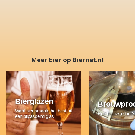
Meer bier op Biernet.nl
Bierglazen
Brouwpro
Want bier smaakt het best uit
Hoe brouw je bier?
een bijpassend glas