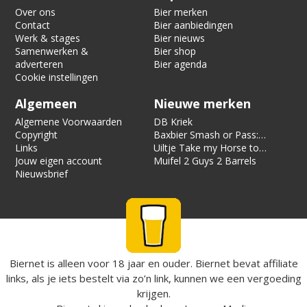
Over ons
Bier merken
Contact
Bier aanbiedingen
Werk & stages
Bier nieuws
Samenwerken &
Bier shop
adverteren
Bier agenda
Cookie instellingen
Algemeen
Nieuwe merken
Algemene Voorwaarden
DB Kriek
Copyright
Baxbier Smash or Pass:
Links
Strata
Uiltje Take my Horse to
Jouw eigen account
the Hotel Room
Muifel 2 Guys 2 Barrels
Nieuwsbrief
Biernet is alleen voor 18 jaar en ouder. Biernet bevat affiliate
links, als je iets bestelt via zo’n link, kunnen we een vergoeding
krijgen.