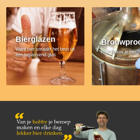
Bierglazen
Brouwpro
Want bier smaakt het best uit
Hoe brouw je bier?
een bijpassend glas