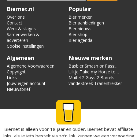
Verification code:
2224
Biernet.nl
Populair
Over ons
Bier merken
Contact
Bier aanbiedingen
Werk & stages
Bier nieuws
Samenwerken &
Bier shop
adverteren
Bier agenda
Cookie instellingen
Algemeen
Nieuwe merken
Algemene Voorwaarden
Baxbier Smash or Pass:
Copyright
Strata
Uiltje Take my Horse to
Links
the Hotel Room
Muifel 2 Guys 2 Barrels
Jouw eigen account
vandeStreek Tranentrekker
Nieuwsbrief
Biernet is alleen voor 18 jaar en ouder. Biernet bevat affiliate
links, als je iets bestelt via zo’n link, kunnen we een vergoeding