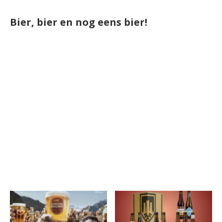
Bier, bier en nog eens bier!