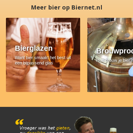
Meer bier op Biernet.nl
Bierglazen
Brouwpro
Want bier smaakt het best uit
Hoe brouw je bier?
een bijpassend glas