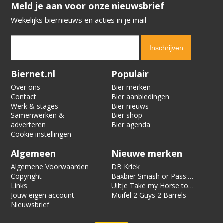
​​​​​​​Meld je aan voor onze nieuwsbrief
Wekelijks biernieuws en acties in je mail
Verification code:
2866
Biernet.nl
Populair
Over ons
Bier merken
Contact
Bier aanbiedingen
Werk & stages
Bier nieuws
Samenwerken &
Bier shop
adverteren
Bier agenda
Cookie instellingen
Algemeen
Nieuwe merken
Algemene Voorwaarden
DB Kriek
Copyright
Baxbier Smash or Pass:
Links
Strata
Uiltje Take my Horse to
Jouw eigen account
the Hotel Room
Muifel 2 Guys 2 Barrels
Nieuwsbrief