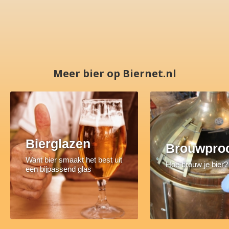
Meer bier op Biernet.nl
Bierglazen
Brouwpro
Want bier smaakt het best uit
Hoe brouw je bier?
een bijpassend glas