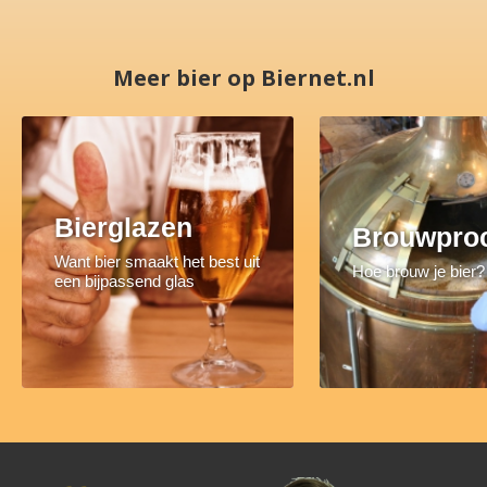
Meer bier op Biernet.nl
Bierglazen
Brouwpro
Want bier smaakt het best uit
Hoe brouw je bier?
een bijpassend glas