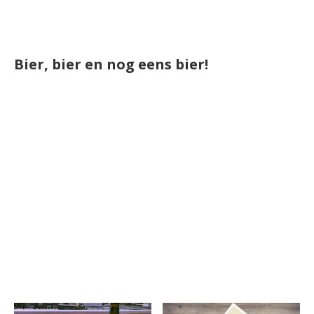
Bier, bier en nog eens bier!