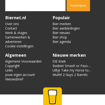
Verification code:
6321
Biernet.nl
Populair
Over ons
Bier merken
Contact
Bier aanbiedingen
Werk & stages
Bier nieuws
Samenwerken &
Bier shop
adverteren
Bier agenda
Cookie instellingen
Algemeen
Nieuwe merken
Algemene Voorwaarden
DB Kriek
Copyright
Baxbier Smash or Pass:
Links
Strata
Uiltje Take my Horse to
Jouw eigen account
the Hotel Room
Muifel 2 Guys 2 Barrels
Nieuwsbrief