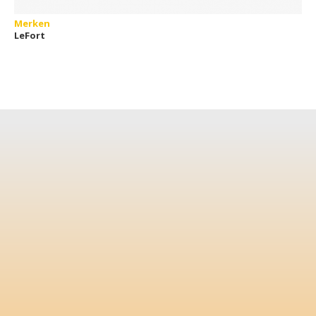
Merken
LeFort