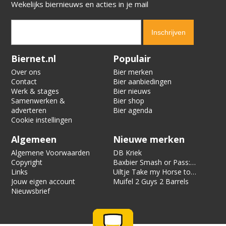
Wekelijks biernieuws en acties in je mail
Verification code:
7641
Biernet.nl
Populair
Over ons
Bier merken
Contact
Bier aanbiedingen
Werk & stages
Bier nieuws
Samenwerken &
Bier shop
adverteren
Bier agenda
Cookie instellingen
Algemeen
Nieuwe merken
Algemene Voorwaarden
DB Kriek
Copyright
Baxbier Smash or Pass:
Links
Strata
Uiltje Take my Horse to
Jouw eigen account
the Hotel Room
Muifel 2 Guys 2 Barrels
Nieuwsbrief