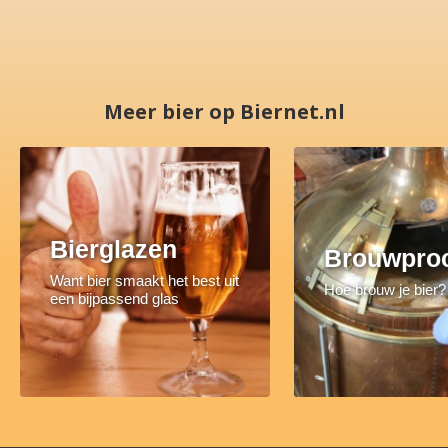
Meer bier op Biernet.nl
Bierglazen
Brouwpro
Want bier smaakt het best uit
Hoe brouw je bier?
een bijpassend glas