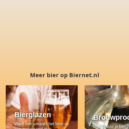
Meer bier op Biernet.nl
Bierglazen
Brouwpro
Want bier smaakt het best uit
Hoe brouw je bier?
een bijpassend glas