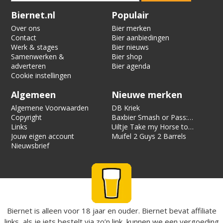
Verification code:
8694
Biernet.nl
Populair
Over ons
Bier merken
Contact
Bier aanbiedingen
Werk & stages
Bier nieuws
Samenwerken &
Bier shop
adverteren
Bier agenda
Cookie instellingen
Algemeen
Nieuwe merken
Algemene Voorwaarden
DB Kriek
Copyright
Baxbier Smash or Pass:
Links
Strata
Uiltje Take my Horse to
Jouw eigen account
the Hotel Room
Muifel 2 Guys 2 Barrels
Nieuwsbrief
Biernet is alleen voor 18 jaar en ouder. Biernet bevat affiliate
links, als je iets bestelt via zo’n link, kunnen we een vergoeding