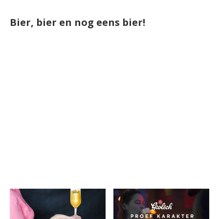
Bier, bier en nog eens bier!