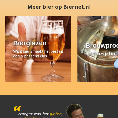
Meer bier op Biernet.nl
Bierglazen
Brouwpro
Want bier smaakt het best uit
Hoe brouw je bier?
een bijpassend glas