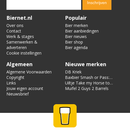
Verification code:
5291
Biernet.nl
Populair
Over ons
Bier merken
Contact
Bier aanbiedingen
Werk & stages
Bier nieuws
Samenwerken &
Bier shop
adverteren
Bier agenda
Cookie instellingen
Algemeen
Nieuwe merken
Algemene Voorwaarden
DB Kriek
Copyright
Baxbier Smash or Pass:
Links
Strata
Uiltje Take my Horse to
Jouw eigen account
the Hotel Room
Muifel 2 Guys 2 Barrels
Nieuwsbrief