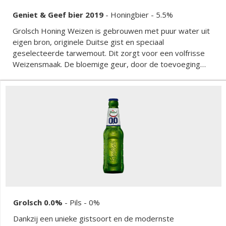
Geniet & Geef bier 2019
-
Honingbier
- 5.5%
Grolsch Honing Weizen is gebrouwen met puur water uit
eigen bron, originele Duitse gist en speciaal
geselecteerde tarwemout. Dit zorgt voor een volfrisse
Weizensmaak. De bloemige geur, door de toevoeging
van honing, geeft een bijzonder samenspel met het
aroma van sinaasappel en rozemarijn. De zacht zoete
afdronk maakt dit verfrissende en unieke speciaalbier
met een alcoholpercentage van 5,5% helemaal af.
Grolsch 0.0%
-
Pils
- 0%
Dankzij een unieke gistsoort en de modernste