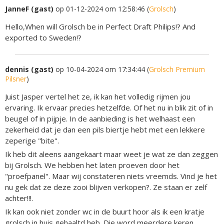
JanneF (gast)
op 01-12-2024 om 12:58:46 (
Grolsch
)
Hello,When will Grolsch be in Perfect Draft Philips!? And
exported to Sweden!?
dennis (gast)
op 10-04-2024 om 17:34:44 (
Grolsch Premium
Pilsner
)
Juist Jasper vertel het ze, ik kan het volledig rijmen jou
ervaring. Ik ervaar precies hetzelfde. Of het nu in blik zit of in
beugel of in pijpje. In de aanbieding is het welhaast een
zekerheid dat je dan een pils biertje hebt met een lekkere
zeperige "bite".
Ik heb dit aleens aangekaart maar weet je wat ze dan zeggen
bij Grolsch. We hebben het laten proeven door het
"proefpanel". Maar wij constateren niets vreemds. Vind je het
nu gek dat ze deze zooi blijven verkopen?. Ze staan er zelf
achter!!!.
Ik kan ook niet zonder wc in de buurt hoor als ik een kratje
grolsch in huis gehaaltd heb. Die word meerdere keren