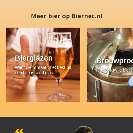
Meer bier op Biernet.nl
Bierglazen
Brouwpro
Want bier smaakt het best uit
Hoe brouw je bier?
een bijpassend glas