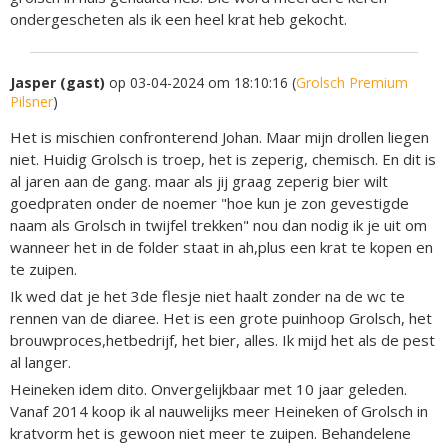
ondergescheten als ik een heel krat heb gekocht.
Jasper (gast)
op 03-04-2024 om 18:10:16 (
Grolsch Premium
Pilsner
)
Het is mischien confronterend Johan. Maar mijn drollen liegen
niet. Huidig Grolsch is troep, het is zeperig, chemisch. En dit is
al jaren aan de gang. maar als jij graag zeperig bier wilt
goedpraten onder de noemer "hoe kun je zon gevestigde
naam als Grolsch in twijfel trekken" nou dan nodig ik je uit om
wanneer het in de folder staat in ah,plus een krat te kopen en
te zuipen.
Ik wed dat je het 3de flesje niet haalt zonder na de wc te
rennen van de diaree. Het is een grote puinhoop Grolsch, het
brouwproces,hetbedrijf, het bier, alles. Ik mijd het als de pest
al langer.
Heineken idem dito. Onvergelijkbaar met 10 jaar geleden.
Vanaf 2014 koop ik al nauwelijks meer Heineken of Grolsch in
kratvorm het is gewoon niet meer te zuipen. Behandelene