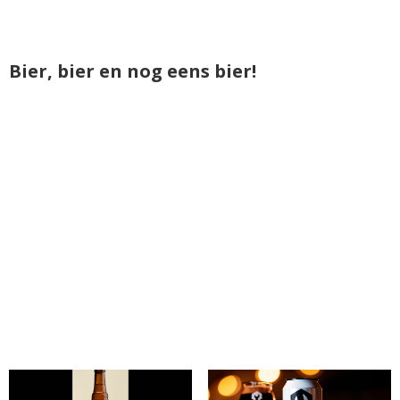
Bier, bier en nog eens bier!