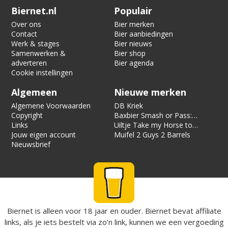
Verification code:
9256
Biernet.nl
Populair
Over ons
Bier merken
Contact
Bier aanbiedingen
Werk & stages
Bier nieuws
Samenwerken &
Bier shop
adverteren
Bier agenda
Cookie instellingen
Algemeen
Nieuwe merken
Algemene Voorwaarden
DB Kriek
Copyright
Baxbier Smash or Pass:
Links
Strata
Uiltje Take my Horse to
Jouw eigen account
the Hotel Room
Muifel 2 Guys 2 Barrels
Nieuwsbrief
Biernet is alleen voor 18 jaar en ouder. Biernet bevat affiliate
links, als je iets bestelt via zo’n link, kunnen we een vergoeding