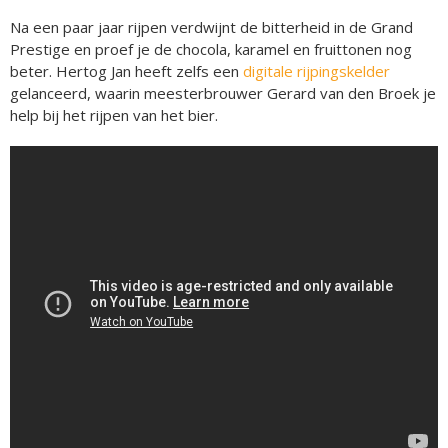
Na een paar jaar rijpen verdwijnt de bitterheid in de Grand
Prestige en proef je de chocola, karamel en fruittonen nog
beter. Hertog Jan heeft zelfs een
digitale rijpingskelder
gelanceerd, waarin meesterbrouwer Gerard van den Broek je
help bij het rijpen van het bier.