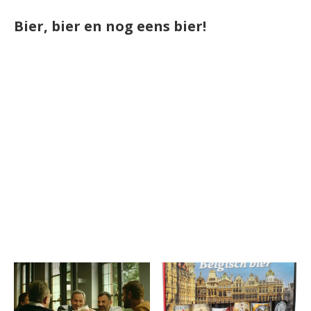
Bier, bier en nog eens bier!