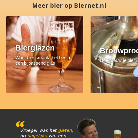
Meer bier op Biernet.nl
Bierglazen
Brouwpro
Want bier smaakt het best uit
Hoe brouw je bier?
een bijpassend glas