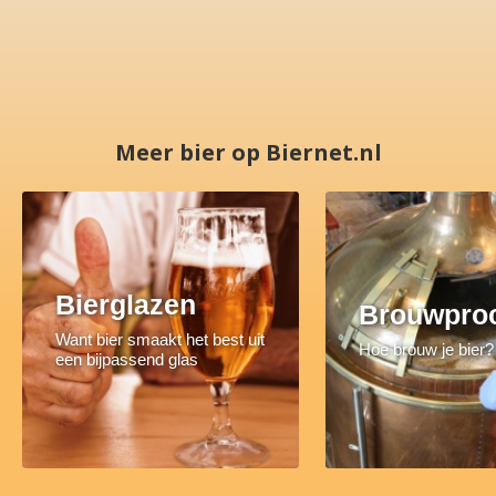
Meer bier op Biernet.nl
Bierglazen
Brouwpro
Want bier smaakt het best uit
Hoe brouw je bier?
een bijpassend glas