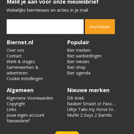
​​​​​​​Meld je aan voor onze nieuwsbrief
Wekelijks biernieuws en acties in je mail
Verification code:
4154
Biernet.nl
Populair
Over ons
Bier merken
Contact
Bier aanbiedingen
Werk & stages
Bier nieuws
Samenwerken &
Bier shop
adverteren
Bier agenda
Cookie instellingen
Algemeen
Nieuwe merken
Algemene Voorwaarden
DB Kriek
Copyright
Baxbier Smash or Pass:
Links
Strata
Uiltje Take my Horse to
Jouw eigen account
the Hotel Room
Muifel 2 Guys 2 Barrels
Nieuwsbrief