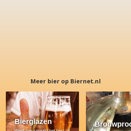
Meer bier op Biernet.nl
Bierglazen
Brouwpro
Want bier smaakt het best uit