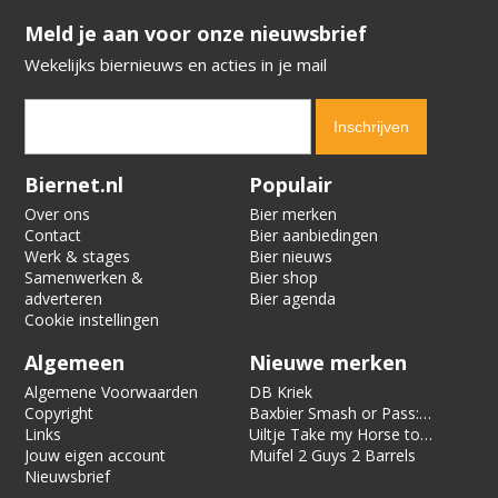
​​​​​​​Meld je aan voor onze nieuwsbrief
Wekelijks biernieuws en acties in je mail
Verification code:
6447
Biernet.nl
Populair
Over ons
Bier merken
Contact
Bier aanbiedingen
Werk & stages
Bier nieuws
Samenwerken &
Bier shop
adverteren
Bier agenda
Cookie instellingen
Algemeen
Nieuwe merken
Algemene Voorwaarden
DB Kriek
Copyright
Baxbier Smash or Pass:
Links
Strata
Uiltje Take my Horse to
Jouw eigen account
the Hotel Room
Muifel 2 Guys 2 Barrels
Nieuwsbrief