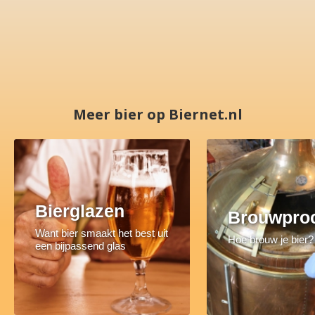
Meer bier op Biernet.nl
Bierglazen
Brouwpro
Want bier smaakt het best uit
Hoe brouw je bier?
een bijpassend glas