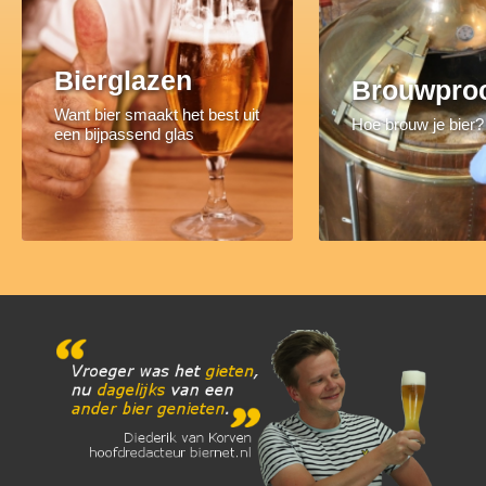
Bierglazen
Brouwpro
Want bier smaakt het best uit
Hoe brouw je bier?
een bijpassend glas