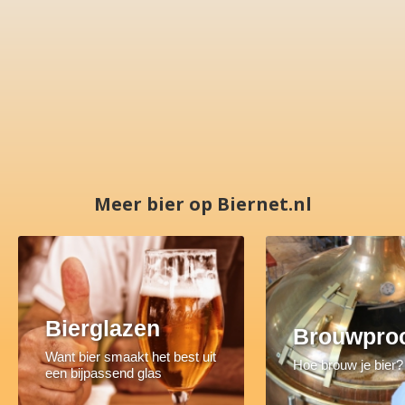
Meer bier op Biernet.nl
Bierglazen
Brouwpro
Want bier smaakt het best uit
Hoe brouw je bier?
een bijpassend glas