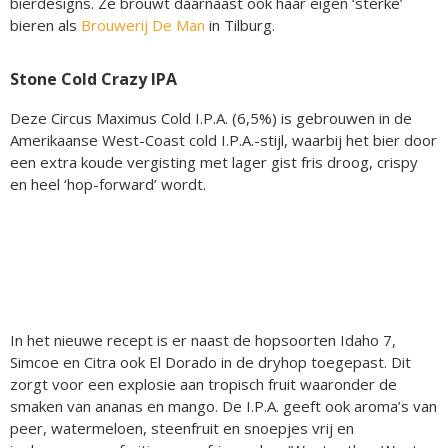
bierdesigns. Ze brouwt daarnaast ook haar eigen ‘sterke’
bieren als
Brouwerij De Man
in Tilburg.
Stone Cold Crazy IPA
Deze Circus Maximus Cold I.P.A. (6,5%) is gebrouwen in de
Amerikaanse West-Coast cold I.P.A.-stijl, waarbij het bier door
een extra koude vergisting met lager gist fris droog, crispy
en heel ‘hop-forward’ wordt.
In het nieuwe recept is er naast de hopsoorten Idaho 7,
Simcoe en Citra ook El Dorado in de dryhop toegepast. Dit
zorgt voor een explosie aan tropisch fruit waaronder de
smaken van ananas en mango. De I.P.A. geeft ook aroma’s van
peer, watermeloen, steenfruit en snoepjes vrij en