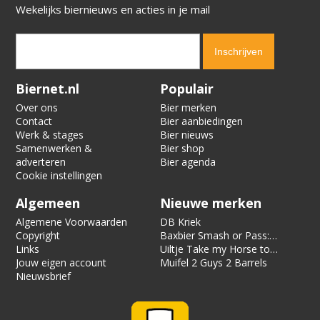
Wekelijks biernieuws en acties in je mail
Verification code:
8888
Biernet.nl
Populair
Over ons
Bier merken
Contact
Bier aanbiedingen
Werk & stages
Bier nieuws
Samenwerken &
Bier shop
adverteren
Bier agenda
Cookie instellingen
Algemeen
Nieuwe merken
Algemene Voorwaarden
DB Kriek
Copyright
Baxbier Smash or Pass:
Links
Strata
Uiltje Take my Horse to
Jouw eigen account
the Hotel Room
Muifel 2 Guys 2 Barrels
Nieuwsbrief