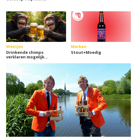
Weetjes
Merken
Drinkende chimps
Stout+Moedig
verklaren mogelijk
waarom wij van alcohol
houden