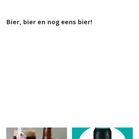
Bier, bier en nog eens bier!