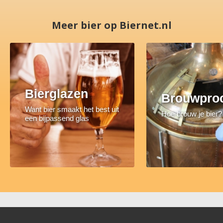
Meer bier op Biernet.nl
Bierglazen
Brouwpro
Want bier smaakt het best uit
Hoe brouw je bier?
een bijpassend glas