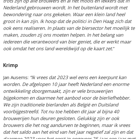
trots zijn op alle brouwers en al het moois en lekkers dat in
Nederland gebrouwen wordt. In het buitenland wordt met
bewondering naar ons gekeken. Waar een klein land heel
groot in kan zijn. Ik hoop dat de politici in Den Haag zich dat
ook eens realiseren. In plaats van de biersector het moeilijk te
maken, zouden zij ons moeten helpen. In het belang van
iedereen die verantwoord van bier geniet, die er werkt maar
ook omdat het ons land wereldwijd op de kaart zet.
”
Krimp
Jan Ausems:
“Ik vrees dat 2023 wel eens een keerpunt kan
worden. De afgelopen 10 jaar heeft Nederland een enorme
ontwikkeling doorgemaakt, zijn er vele brouwerijen
bijgekomen en daarmee het aanbod voor de bierliefhebber.
We zijn traditionele bierlanden als België en Duitsland
voorbijgestreefd. Tot nu toe hebben dit jaar al bijna 40
brouwerijen hun deuren gesloten. Gelukkig zijn er ook
brouwers die het nog aandurven te beginnen, maar ik vrees
dat het saldo aan het eind van het jaar negatief zal zijn en dat
daarmee 2023 voor het eerst in ongeveer 25 jaar een jaar met