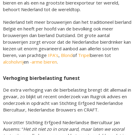
bieren en als een na grootste bierexporteur ter wereld,
behoort Nederland tot de wereldtop.
Nederland telt meer brouwerijen dan het traditioneel bierland
België en heeft per hoofd van de bevolking ook meer
brouwerijen dan bierland Duitsland. Dit grote aantal
brouwerijen zorgt ervoor dat de Nederlandse bierdrinker kan
kiezen uit enorm gevarieerd aanbod aan allerlei soorten
bieren, van prachtige
IPA's
,
Blond
of
Tripel
bieren tot
alcoholvrij
en
-arme bieren
.
Verhoging bierbelasting funest
De extra verhoging van de bierbelasting brengt dit allemaal in
gevaar, zo blijkt uit recent onderzoek van Ruigrok advies en
onderzoek in opdracht van Stichting Erfgoed Nederlandse
Biercultuur, Nederlandse Brouwers en CRAFT.
Voorzitter Stichting Erfgoed Nederlandse Biercultuur Jan
Ausems: “
Het zit niet zo in onze aard, maar laten we vooral