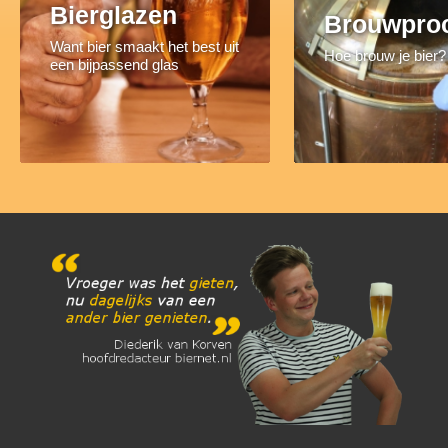
Bierglazen
Brouwpro
Want bier smaakt het best uit
Hoe brouw je bier?
een bijpassend glas