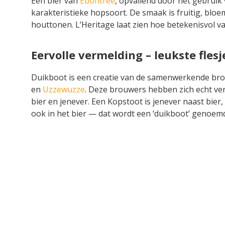
Een bier van
Ebontree
, opvallend door het gebruik
karakteristieke hopsoort. De smaak is fruitig, bloe
houttonen. L’Heritage laat zien hoe betekenisvol v
Eervolle vermelding – leukste flesj
Duikboot is een creatie van de samenwerkende b
en
Uzzewuzze
. Deze brouwers hebben zich echt ver
bier en jenever. Een Kopstoot is jenever naast bier
ook in het bier — dat wordt een ‘duikboot’ genoemd