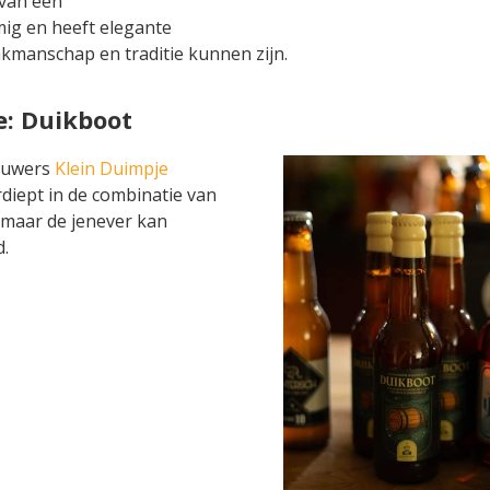
 van een
mig en heeft elegante
akmanschap en traditie kunnen zijn.
e: Duikboot
rouwers
Klein Duimpje
diept in de combinatie van
, maar de jenever kan
.