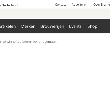
Contact
Adverteren
Over Bierne
an Nederland
rtikelen
Merken
Brouwerijen
Events
Shop
llenge winnende bieren bekendgemaakt