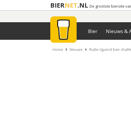
BIER
NET
.NL
De grootste biersite v
Bier
Nieuws & A
Home
Nieuws
Rutte rijpend bier cha