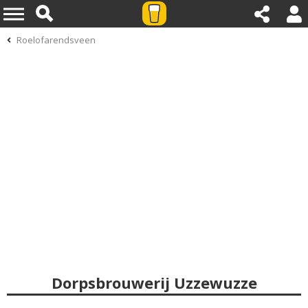
Roelofarendsveen
Dorpsbrouwerij Uzzewuzze