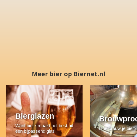
Meer bier op Biernet.nl
Bierglazen
Brouwpro
Want bier smaakt het best uit
Hoe brouw je bier?
een bijpassend glas