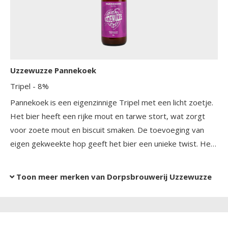
Uzzewuzze Pannekoek
Tripel
- 8%
Pannekoek is een eigenzinnige Tripel met een licht zoetje.
Het bier heeft een rijke mout en tarwe stort, wat zorgt
voor zoete mout en biscuit smaken. De toevoeging van
eigen gekweekte hop geeft het bier een unieke twist. Het
heeft een volle body met een zachte afdronk, waarin de
balans tussen zoet en bitter perfect tot zijn recht komt. De
Toon meer merken van Dorpsbrouwerij Uzzewuzze
fruitige tonen en lichte kruidigheid maken dit bier tot een
ware smaakbeleving.