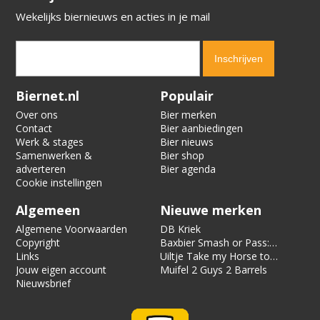
Wekelijks biernieuws en acties in je mail
Verification code:
5639
Biernet.nl
Populair
Over ons
Bier merken
Contact
Bier aanbiedingen
Werk & stages
Bier nieuws
Samenwerken &
Bier shop
adverteren
Bier agenda
Cookie instellingen
Algemeen
Nieuwe merken
Algemene Voorwaarden
DB Kriek
Copyright
Baxbier Smash or Pass:
Links
Strata
Uiltje Take my Horse to
Jouw eigen account
the Hotel Room
Muifel 2 Guys 2 Barrels
Nieuwsbrief