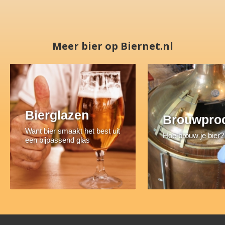
Meer bier op Biernet.nl
Bierglazen
Brouwpro
Want bier smaakt het best uit
Hoe brouw je bier?
een bijpassend glas