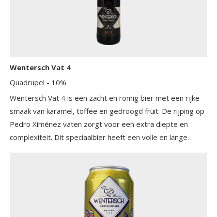
Wentersch Vat 4
Quadrupel
- 10%
Wentersch Vat 4 is een zacht en romig bier met een rijke
smaak van karamel, toffee en gedroogd fruit. De rijping op
Pedro Ximénez vaten zorgt voor een extra diepte en
complexiteit. Dit speciaalbier heeft een volle en lange
afdronk met een lichte bitterheid die perfect balansert met
de zoetheid van de karamel en toffee. Het is een perfecte
keuze voor bierliefhebbers die op zoek zijn naar een
unieke en verfijnde smaakervaring.