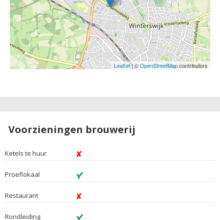
Leaflet
| ©
OpenStreetMap
contributors
Voorzieningen brouwerij
Ketels te huur
Proeflokaal
Restaurant
Rondleiding