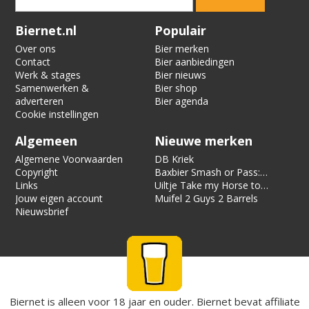
Verification code:
8953
Biernet.nl
Populair
Over ons
Bier merken
Contact
Bier aanbiedingen
Werk & stages
Bier nieuws
Samenwerken &
Bier shop
adverteren
Bier agenda
Cookie instellingen
Algemeen
Nieuwe merken
Algemene Voorwaarden
DB Kriek
Copyright
Baxbier Smash or Pass:
Links
Strata
Uiltje Take my Horse to
Jouw eigen account
the Hotel Room
Muifel 2 Guys 2 Barrels
Nieuwsbrief
Biernet is alleen voor 18 jaar en ouder. Biernet bevat affiliate