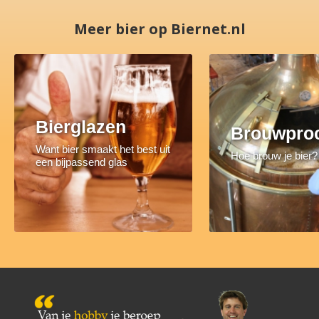
Meer bier op Biernet.nl
Bierglazen
Brouwpro
Want bier smaakt het best uit
Hoe brouw je bier?
een bijpassend glas