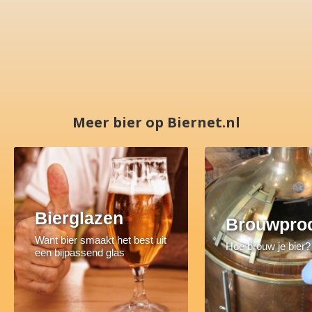
Meer bier op Biernet.nl
Bierglazen
Brouwpro
Want bier smaakt het best uit
Hoe brouw je bier?
een bijpassend glas