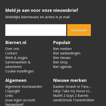
​​​​​​​Meld je aan voor onze nieuwsbrief
Wekelijks biernieuws en acties in je mail
Verification code:
6503
Biernet.nl
Populair
Over ons
Bier merken
Contact
Bier aanbiedingen
Werk & stages
Bier nieuws
Samenwerken &
Bier shop
adverteren
Bier agenda
Cookie instellingen
Algemeen
Nieuwe merken
Algemene Voorwaarden
Baxbier Smash or Pass:
Copyright
Strata
Uiltje Take my Horse to
Links
the Hotel Room
Muifel 2 Guys 2 Barrels
Jouw eigen account
vandeStreek Tranentrekker
Nieuwsbrief