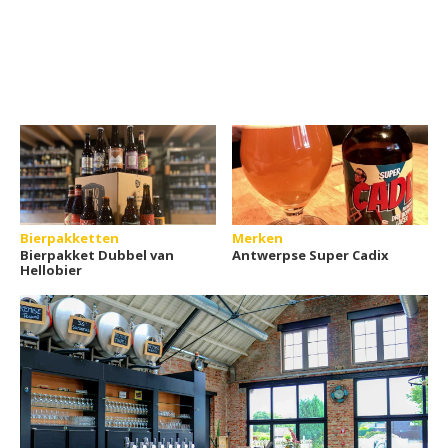
Bierpakketten
Merken
Bierpakket Dubbel van
Antwerpse Super Cadix
Hellobier