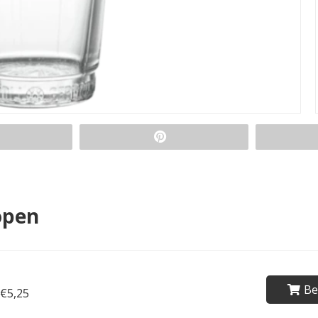
open
Be
€5,25