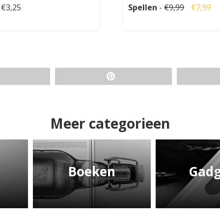
 €3,25
Spellen
-
€9,99
€7,99
Meer categorieen
Boeken
Gadg