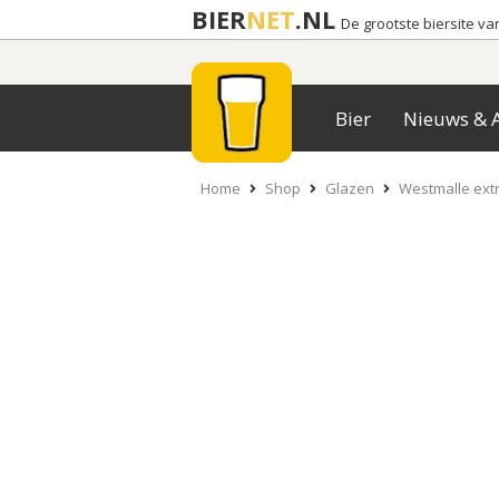
BIER
NET
.NL
De grootste biersite v
Bier
Nieuws & A
Home
Shop
Glazen
Westmalle extr