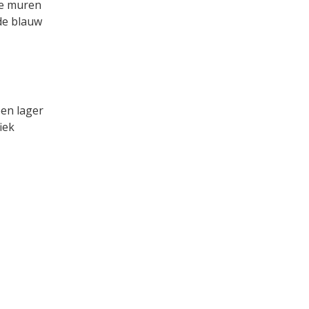
de muren
de blauw
een lager
iek