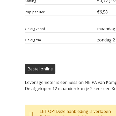
€0,72 (25
Korting
€6,58
Prijs per liter
maandag 
Geldig vanaf
zondag 21
Geldig t/m
Bestel online
Levensgenieter is een Session NEIPA van Kompa
De afgelopen 12 maanden kon je 2 keer een Kom
LET OP! Deze aanbieding is verlopen.