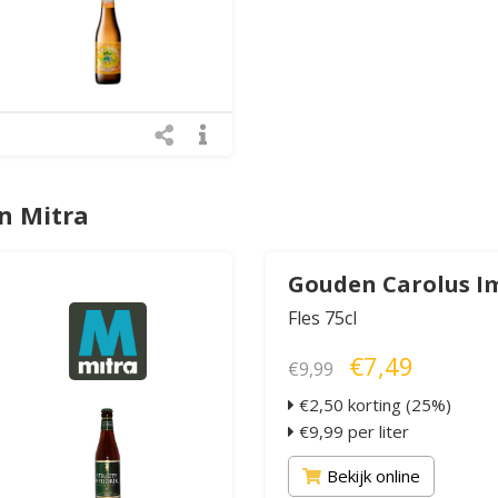
n Mitra
Gouden Carolus I
Fles 75cl
€7,49
€9,99
€2,50 korting (25%)
€9,99 per liter
Bekijk online