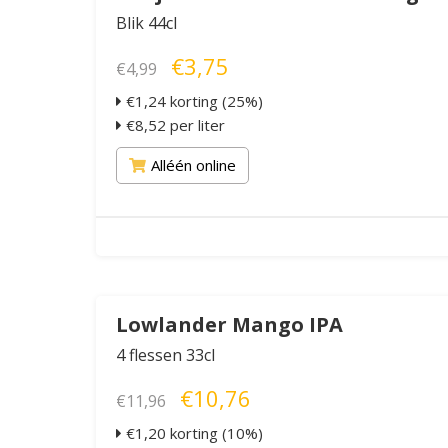
Blik 44cl
€3,75
€4,99
€1,24 korting (25%)
€8,52 per liter
Alléén online
Lowlander Mango IPA
4 flessen 33cl
€10,76
€11,96
€1,20 korting (10%)