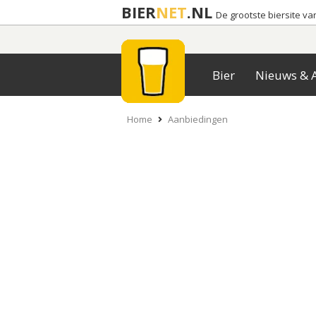
BIER
NET
.NL
De grootste biersite v
Bier
Nieuws & A
Home
Aanbiedingen