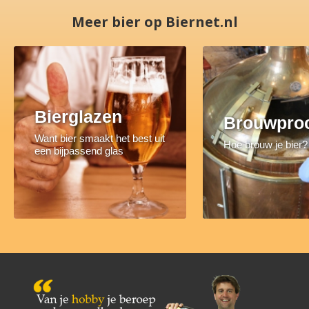
Meer bier op Biernet.nl
Bierglazen
Brouwpro
Want bier smaakt het best uit
Hoe brouw je bier?
een bijpassend glas