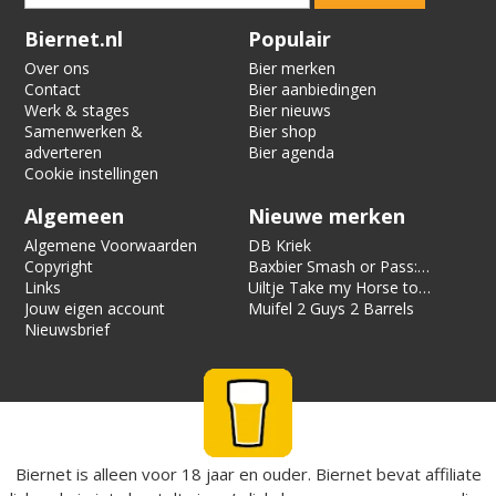
Verification code:
1580
Biernet.nl
Populair
Over ons
Bier merken
Contact
Bier aanbiedingen
Werk & stages
Bier nieuws
Samenwerken &
Bier shop
adverteren
Bier agenda
Cookie instellingen
Algemeen
Nieuwe merken
Algemene Voorwaarden
DB Kriek
Copyright
Baxbier Smash or Pass:
Links
Strata
Uiltje Take my Horse to
Jouw eigen account
the Hotel Room
Muifel 2 Guys 2 Barrels
Nieuwsbrief
Biernet is alleen voor 18 jaar en ouder. Biernet bevat affiliate