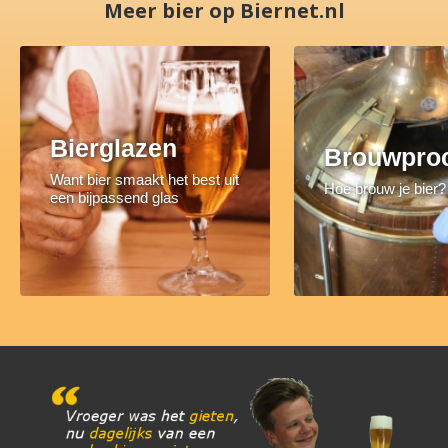
Meer bier op Biernet.nl
Bierglazen
Brouwpro
Want bier smaakt het best uit
Hoe brouw je bier?
een bijpassend glas