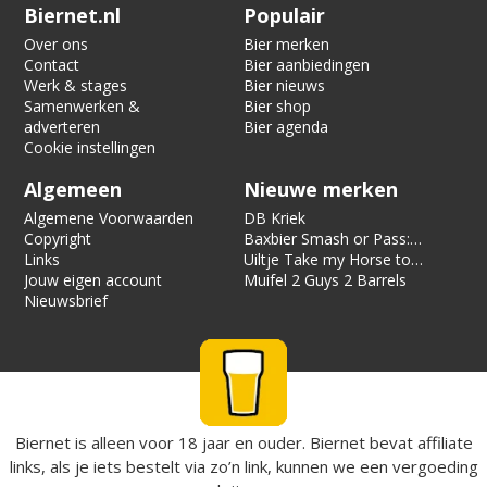
Verification code:
9699
Biernet.nl
Populair
Over ons
Bier merken
Contact
Bier aanbiedingen
Werk & stages
Bier nieuws
Samenwerken &
Bier shop
adverteren
Bier agenda
Cookie instellingen
Algemeen
Nieuwe merken
Algemene Voorwaarden
DB Kriek
Copyright
Baxbier Smash or Pass:
Links
Strata
Uiltje Take my Horse to
Jouw eigen account
the Hotel Room
Muifel 2 Guys 2 Barrels
Nieuwsbrief
Biernet is alleen voor 18 jaar en ouder. Biernet bevat affiliate
links, als je iets bestelt via zo’n link, kunnen we een vergoeding