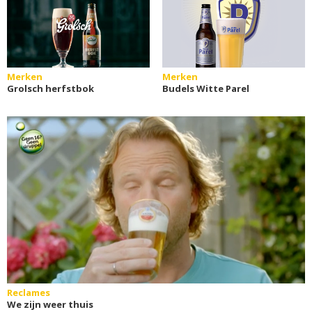
Merken
Merken
Grolsch herfstbok
Budels Witte Parel
Reclames
We zijn weer thuis