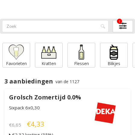
1
Favorieten
Kratten
Flessen
Blikjes
3 aanbiedingen
van de 1127
Grolsch Zomertijd 0.0%
Sixpack 6x0,30
€4,33
€6,65
€2,32 korting (35%)