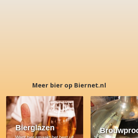
Meer bier op Biernet.nl
Bierglazen
Brouwpro
Want bier smaakt het best uit