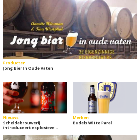
Producten
Jong Bier In Oude Vaten
Nieuws
Merken
Scheldebrouwerij
Budels Witte Parel
introduceert explosieve
stook- en brouwfusies