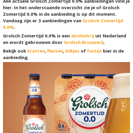
Alle actuele Grolsch Zomertijd 0.0% aanbiedingen vind je
hier. In het onderstaande overzicht zie je of Grolsch
Zomertijd 0.0% in de aanbieding is op dit moment.
Vandaag zijn er
3
aanbiedingen van
Grolsch Zomertijd
0.0%
.
Grolsch Zomertijd 0.0% is een
alcoholvrij
uit Nederland
en wordt gebrouwen door
Grolsch Brouwerij
.
Bekijk ook
kratten
,
flessen
,
blikjes
of
fusten
bier in de
aanbieding.