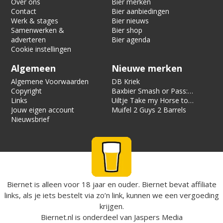
Over ons
Bier merken
Contact
Bier aanbiedingen
Werk & stages
Bier nieuws
Samenwerken &
Bier shop
adverteren
Bier agenda
Cookie instellingen
Algemeen
Nieuwe merken
Algemene Voorwaarden
DB Kriek
Copyright
Baxbier Smash or Pass:
Links
Strata
Uiltje Take my Horse to
Jouw eigen account
the Hotel Room
Muifel 2 Guys 2 Barrels
Nieuwsbrief
Biernet is alleen voor 18 jaar en ouder. Biernet bevat affiliate
links, als je iets bestelt via zo’n link, kunnen we een vergoeding
krijgen.
Biernet.nl
is onderdeel van
Jaspers Media