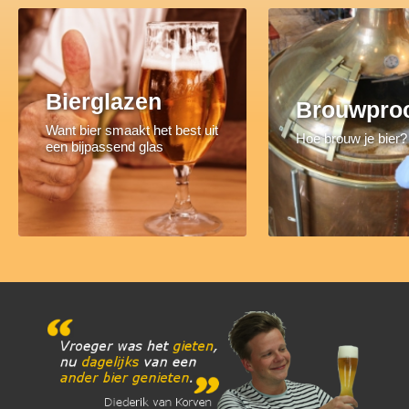
Bierglazen
Brouwpro
Want bier smaakt het best uit
Hoe brouw je bier?
een bijpassend glas