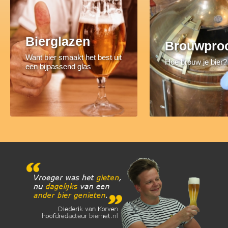
Bierglazen
Brouwpro
Want bier smaakt het best uit
Hoe brouw je bier?
een bijpassend glas