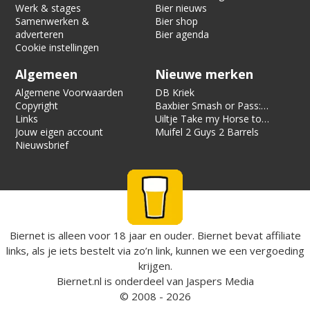
Werk & stages
Bier nieuws
Samenwerken &
Bier shop
adverteren
Bier agenda
Cookie instellingen
Algemeen
Nieuwe merken
Algemene Voorwaarden
DB Kriek
Copyright
Baxbier Smash or Pass:
Links
Strata
Uiltje Take my Horse to
Jouw eigen account
the Hotel Room
Muifel 2 Guys 2 Barrels
Nieuwsbrief
Biernet is alleen voor 18 jaar en ouder. Biernet bevat affiliate
links, als je iets bestelt via zo’n link, kunnen we een vergoeding
krijgen.
Biernet.nl
is onderdeel van
Jaspers Media
© 2008 - 2026