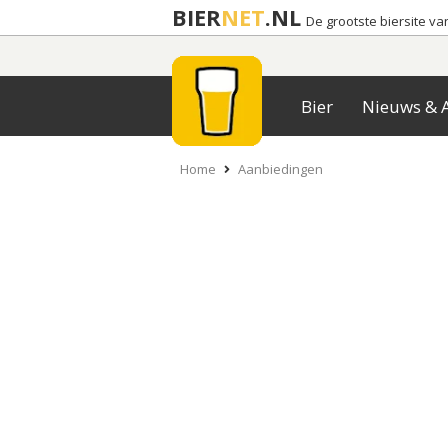
BIER
NET
.NL
De grootste biersite v
Bier
Nieuws & A
Home
Aanbiedingen