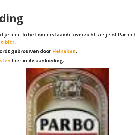
eding
d je hier. In het onderstaande overzicht zie je of Parbo 
o bier
.
wordt gebrouwen door
Heineken
.
sten
bier in de aanbieding.