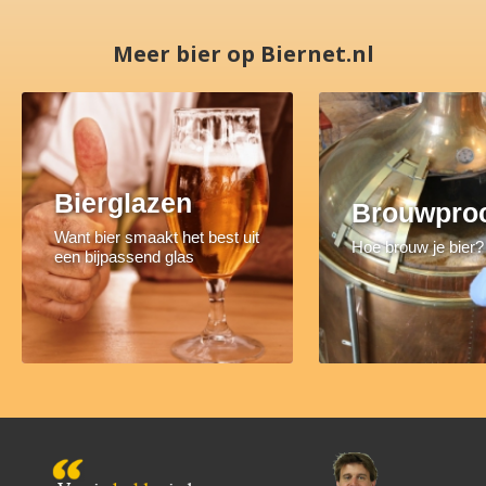
Meer bier op Biernet.nl
Bierglazen
Brouwpro
Want bier smaakt het best uit
Hoe brouw je bier?
een bijpassend glas