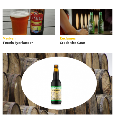
Merken
Reclames
Texels Eyerlander
Crack the Case