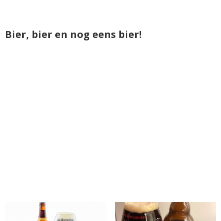
Bier, bier en nog eens bier!