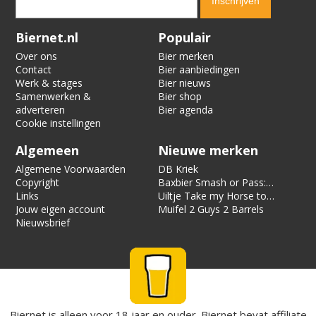
Verification code:
7840
Biernet.nl
Populair
Over ons
Bier merken
Contact
Bier aanbiedingen
Werk & stages
Bier nieuws
Samenwerken &
Bier shop
adverteren
Bier agenda
Cookie instellingen
Algemeen
Nieuwe merken
Algemene Voorwaarden
DB Kriek
Copyright
Baxbier Smash or Pass:
Links
Strata
Uiltje Take my Horse to
Jouw eigen account
the Hotel Room
Muifel 2 Guys 2 Barrels
Nieuwsbrief
Biernet is alleen voor 18 jaar en ouder. Biernet bevat affiliate