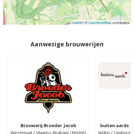
Leaflet
| ©
OpenStreetMap
contributors
Aanwezige brouwerijen
Brouwerij Broeder Jacob
buiten.aards
Wezemaal
/
Vlaams-Brabant
(België)
Wijlre
/
Limburg