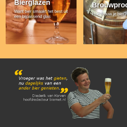
Bierglazen
Brouwpro
Want bier smaakt het best uit
Hoe brouw je bier?
een bijpassend glas