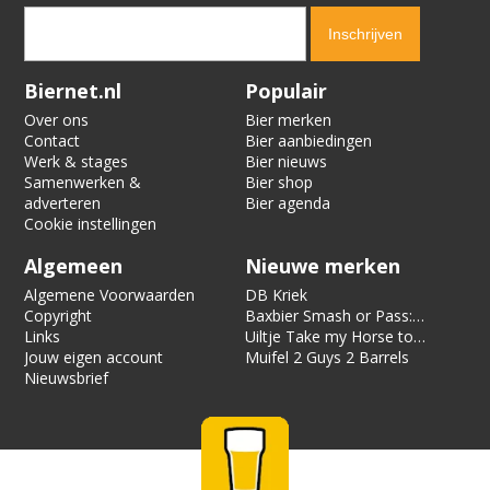
Verification code:
2820
Biernet.nl
Populair
Over ons
Bier merken
Contact
Bier aanbiedingen
Werk & stages
Bier nieuws
Samenwerken &
Bier shop
adverteren
Bier agenda
Cookie instellingen
Algemeen
Nieuwe merken
Algemene Voorwaarden
DB Kriek
Copyright
Baxbier Smash or Pass:
Links
Strata
Uiltje Take my Horse to
Jouw eigen account
the Hotel Room
Muifel 2 Guys 2 Barrels
Nieuwsbrief