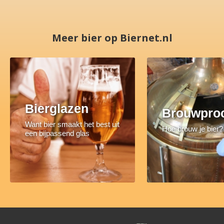
Meer bier op Biernet.nl
Bierglazen
Brouwpro
Want bier smaakt het best uit
Hoe brouw je bier?
een bijpassend glas