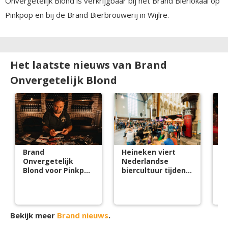
Onvergetelijk Blond is verkrijgbaar bij het Brand Bierlokaal op
Pinkpop en bij de Brand Bierbrouwerij in Wijlre.
Het laatste nieuws van Brand
Onvergetelijk Blond
Brand
Heineken viert
H
Onvergetelijk
Nederlandse
b
Blond voor Pinkpop
biercultuur tijdens
in
55
Bierweek 2026
A
Bekijk meer
Brand nieuws
.