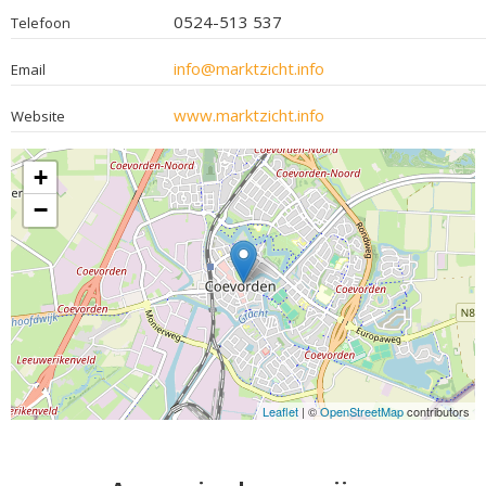
0524-513 537
Telefoon
info@marktzicht.info
Email
www.marktzicht.info
Website
+
−
Leaflet
| ©
OpenStreetMap
contributors