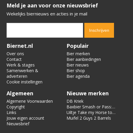
​​​​​​​Meld je aan voor onze nieuwsbrief
Wekelijks biernieuws en acties in je mail
Verification code:
6478
Biernet.nl
Populair
Over ons
Bier merken
Contact
Bier aanbiedingen
Werk & stages
Bier nieuws
Samenwerken &
Bier shop
adverteren
Bier agenda
Cookie instellingen
Algemeen
Nieuwe merken
Algemene Voorwaarden
DB Kriek
Copyright
Baxbier Smash or Pass:
Links
Strata
Uiltje Take my Horse to
Jouw eigen account
the Hotel Room
Muifel 2 Guys 2 Barrels
Nieuwsbrief