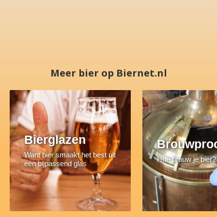
Meer bier op Biernet.nl
Bierglazen
Brouwpro
Want bier smaakt het best uit
Hoe brouw je bier?
een bijpassend glas