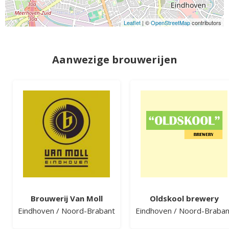
Leaflet
| ©
OpenStreetMap
contributors
Aanwezige brouwerijen
Brouwerij Van Moll
Oldskool brewery
Eindhoven
/
Noord-Brabant
Eindhoven
/
Noord-Braban