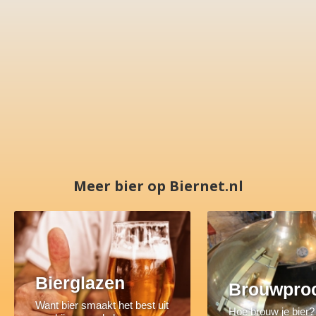
Meer bier op Biernet.nl
Bierglazen
Brouwpro
Want bier smaakt het best uit
Hoe brouw je bier?