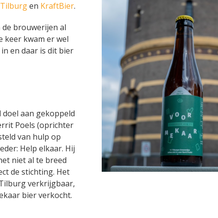
Tilburg
en
KraftBier
.
n de brouwerijen al
ke keer kwam er wel
in en daar is dit bier
d doel aan gekoppeld
rit Poels (oprichter
esteld van hulp op
der: Help elkaar. Hij
het niet al te breed
ct de stichting. Het
Tilburg verkrijgbaar,
ekaar bier verkocht.