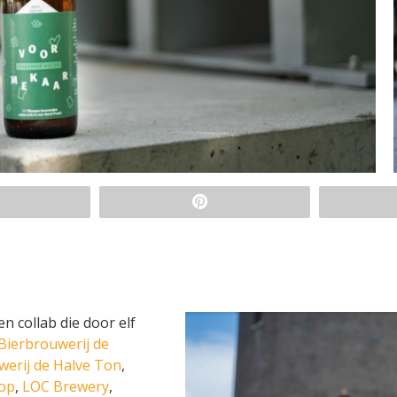
n collab die door elf
Bierbrouwerij de
erij de Halve Ton
,
op
,
LOC Brewery
,