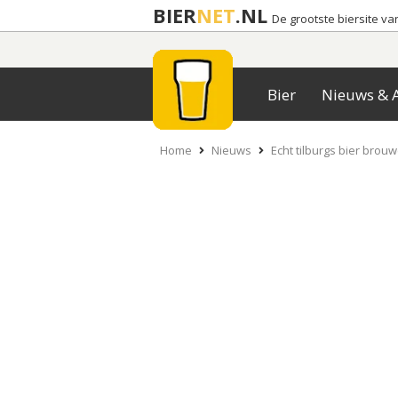
BIER
NET
.NL
De grootste biersite v
Bier
Nieuws & A
Home
Nieuws
Echt tilburgs bier bro