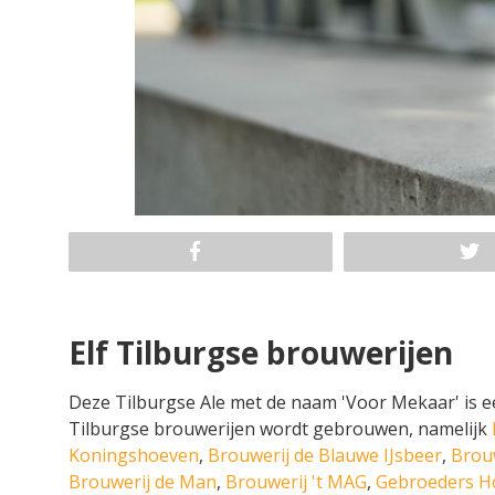
Elf Tilburgse brouwerijen
Deze Tilburgse Ale met de naam 'Voor Mekaar' is ee
Tilburgse brouwerijen wordt gebrouwen, namelijk
Koningshoeven
,
Brouwerij de Blauwe IJsbeer
,
Brouw
Brouwerij de Man
,
Brouwerij 't MAG
,
Gebroeders H