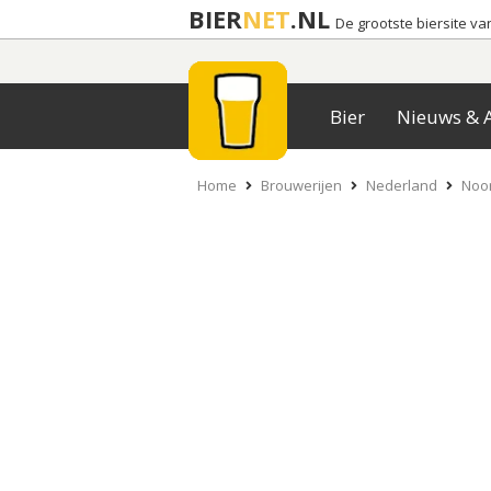
BIER
NET
.NL
De grootste biersite v
Bier
Nieuws & A
Home
Brouwerijen
Nederland
Noor