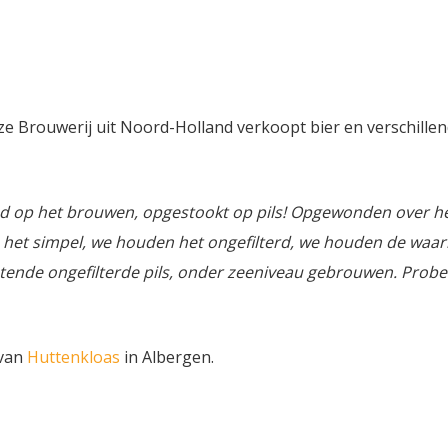
appelijke brouwerij. Wij
oderne brouwtechnieken
 voor onze ambachtelijke
 Zoigl. Traditionele
ten zijn gecombineerd met
riete mouten en Nobel
ze Brouwerij uit Noord-Holland verkoopt bier en verschille
n geven deze
tse Zoigl een unieke
titie: Duitse
Duitse nobele hoppen met
ond op het brouwen, opgestookt op pils! Opgewonden over h
en een fijn mondgevoel.
het simpel, we houden het ongefilterd, we houden de waar
ody en schommelend
istende ongefilterde pils, onder zeeniveau gebrouwen. Probe
ssen een Helles en
 de moutige schaal. Een
tiel rooksmaak die niet
gen bij de afdronk. Een
 van
Huttenkloas
in Albergen.
er voor de winter in
en passend bij het zo
nde herfstweer.