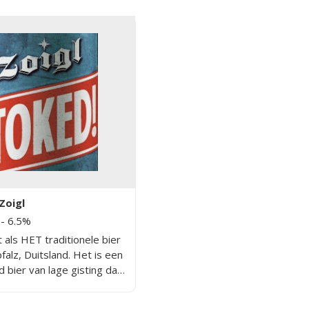
Zoigl
r
- 6.5%
t als HET traditionele bier
alz, Duitsland. Het is een
d bier van lage gisting dat
telijke wijze wordt
 in een