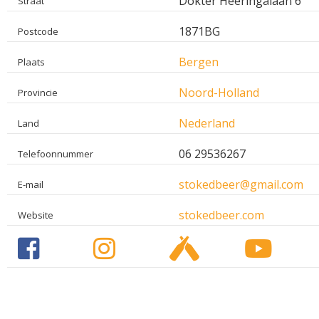
Dokter Heeringalaan 6
Straat
1871BG
Postcode
Bergen
Plaats
Noord-Holland
Provincie
Nederland
Land
06 29536267
Telefoonnummer
stokedbeer@gmail.com
E-mail
stokedbeer.com
Website