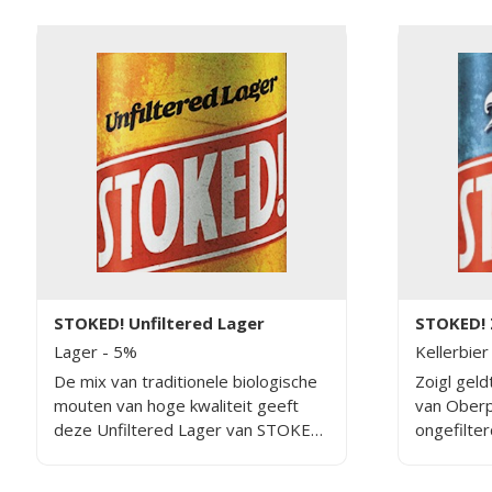
STOKED! Unfiltered Lager
STOKED! 
Lager
- 5%
Kellerbie
De mix van traditionele biologische
Zoigl geld
mouten van hoge kwaliteit geeft
van Oberpf
deze Unfiltered Lager van STOKED
ongefilter
zijn body, kleur en een licht karamel
op ambach
en moutig smaakprofiel. De
gebrouwen