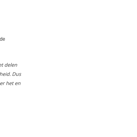
nde
et delen
heid. Dus
er het en