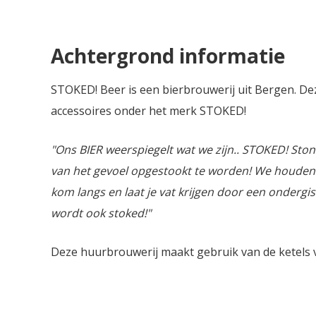
klassieke Nobel hoppen geven een
gemeensch
milde bitter en een fris aroma.
hebben m
toegepast
Achtergrond informatie
versie van
ingrediën
onze favo
STOKED! Beer is een bierbrouwerij uit Bergen. De
hoppen e
accessoires onder het merk STOKED!
nieuwerwe
smaakbeleving. Smaakno
gerst en 
"Ons BIER weerspiegelt wat we zijn.. STOKED! St
haver gev
van het gevoel opgestookt te worden! We houden 
Medium b
kom langs en laat je vat krijgen door een onderg
ergens tu
Marzen op
wordt ook stoked!"
lichte sub
blijft han
Deze huurbrouwerij maakt gebruik van de ketels
perfect bi
aantocht, 
kenmerke