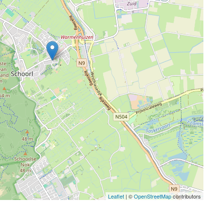
Leaflet
| ©
OpenStreetMap
contributors