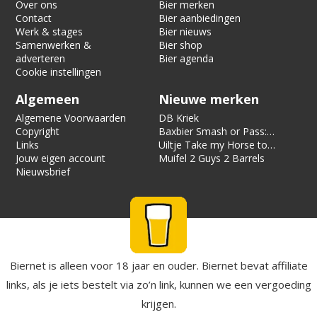
Over ons
Bier merken
Contact
Bier aanbiedingen
Werk & stages
Bier nieuws
Samenwerken &
Bier shop
adverteren
Bier agenda
Cookie instellingen
Algemeen
Nieuwe merken
Algemene Voorwaarden
DB Kriek
Copyright
Baxbier Smash or Pass:
Links
Strata
Uiltje Take my Horse to
Jouw eigen account
the Hotel Room
Muifel 2 Guys 2 Barrels
Nieuwsbrief
Biernet is alleen voor 18 jaar en ouder. Biernet bevat affiliate
links, als je iets bestelt via zo’n link, kunnen we een vergoeding
krijgen.