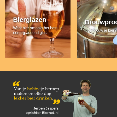
Bierglazen
Brouwpro
Want bier smaakt het best uit
Hoe brouw je bier?
een bijpassend glas