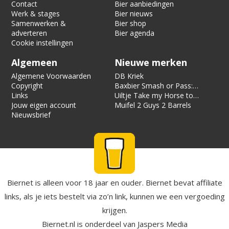
Contact
Bier aanbiedingen
Werk & stages
Bier nieuws
Samenwerken &
Bier shop
adverteren
Bier agenda
Cookie instellingen
Algemeen
Nieuwe merken
Algemene Voorwaarden
DB Kriek
Copyright
Baxbier Smash or Pass:
Links
Strata
Uiltje Take my Horse to
Jouw eigen account
the Hotel Room
Muifel 2 Guys 2 Barrels
Nieuwsbrief
Biernet is alleen voor 18 jaar en ouder. Biernet bevat affiliate
links, als je iets bestelt via zo’n link, kunnen we een vergoeding
krijgen.
Biernet.nl
is onderdeel van
Jaspers Media