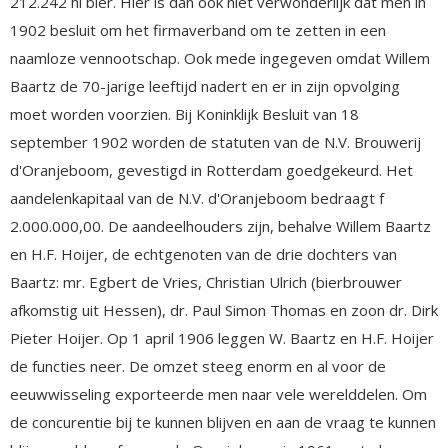
212.242 hl bier. Hier is dan ook niet verwonderlijk dat men in
1902 besluit om het firmaverband om te zetten in een
naamloze vennootschap. Ook mede ingegeven omdat Willem
Baartz de 70-jarige leeftijd nadert en er in zijn opvolging
moet worden voorzien. Bij Koninklijk Besluit van 18
september 1902 worden de statuten van de N.V. Brouwerij
d'Oranjeboom, gevestigd in Rotterdam goedgekeurd. Het
aandelenkapitaal van de N.V. d'Oranjeboom bedraagt f
2.000.000,00. De aandeelhouders zijn, behalve Willem Baartz
en H.F. Hoijer, de echtgenoten van de drie dochters van
Baartz: mr. Egbert de Vries, Christian Ulrich (bierbrouwer
afkomstig uit Hessen), dr. Paul Simon Thomas en zoon dr. Dirk
Pieter Hoijer. Op 1 april 1906 leggen W. Baartz en H.F. Hoijer
de functies neer. De omzet steeg enorm en al voor de
eeuwwisseling exporteerde men naar vele werelddelen. Om
de concurentie bij te kunnen blijven en aan de vraag te kunnen