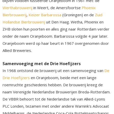
blijven voldoen fusseerde Oranjeboom in 1961 met: de
Werthabrouwerij
in Weert, de Amersfoortse
Phoenix
Bierbrouwerij
,
Keizer Barbarossa
(Groningen) en de
Zuid
Hollandse Bierbrouwerij
uit Den Haag. Wetha, Phoenix en
ZHB sloten hun poorten en alles ging naar Rotterdam verder
onder de naam Oranjeboom. Barbarossa volgde 4 jaar later.
Oranjeboom werd op haar beurt in 1967 overgenomen door
Allied Breweries.
Samenvoeging met de Drie Hoefijzers
In 1968 ontstond de brouwerij uit een samenvoeging van
De
Drie Hoefijzers
en Oranjeboom, beide met een lange
roemruchte geschiedenis hebben. De brouwerij kreeg de
naam Verenigde Nederlandse Brouwerijen Breda-Rotterdam.
De VBBR behoort tot de Nederlandse tak van Allied-Lyons
PLC Londen, tezamen met onder andere Warnink's Advocaat
Middelharnis, de Nederlandse Coca-Cola Bottelmaatschappij