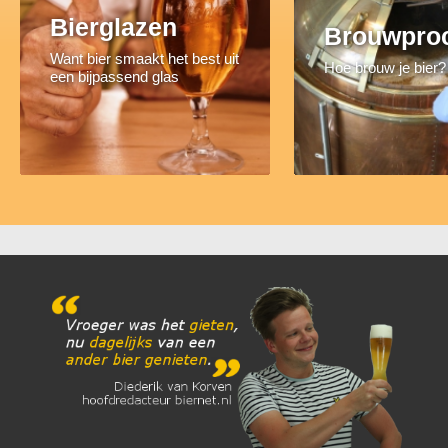
Bierglazen
Brouwpro
Want bier smaakt het best uit
Hoe brouw je bier?
een bijpassend glas