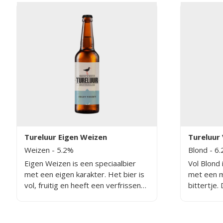
Tureluur Eigen Weizen
Tureluur 
Weizen
- 5.2%
Blond
- 6
Eigen Weizen is een speciaalbier
Vol Blond 
met een eigen karakter. Het bier is
met een m
vol, fruitig en heeft een verfrissend
bittertje.
zuurtje.
honing en
zachte en 
speciaalbi