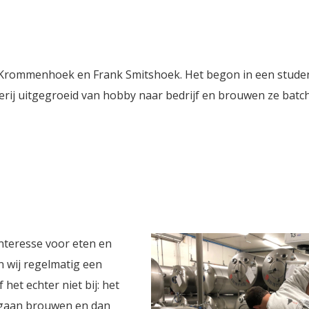
name balans tussen zoet
, waardoor het een
jke keuze is voor
s van blond bier.
ic Krommenhoek en Frank Smitshoek. Het begon in een stude
werij uitgegroeid van hobby naar bedrijf en brouwen ze batc
interesse voor eten en
 wij regelmatig een
het echter niet bij: het
e gaan brouwen en dan