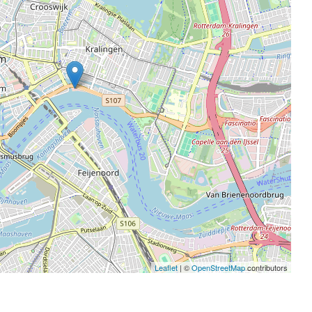
Leaflet
| ©
OpenStreetMap
contributors