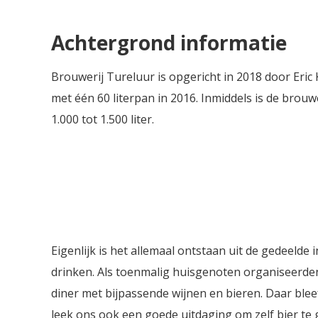
een aange
en bitter
Achtergrond informatie
toegankeli
liefhebber
Brouwerij Tureluur is opgericht in 2018 door Er
met één 60 literpan in 2016. Inmiddels is de brou
1.000 tot 1.500 liter.
Eigenlijk is het allemaal ontstaan uit de gedeelde 
drinken. Als toenmalig huisgenoten organiseerden
diner met bijpassende wijnen en bieren. Daar bleef 
leek ons ook een goede uitdaging om zelf bier t