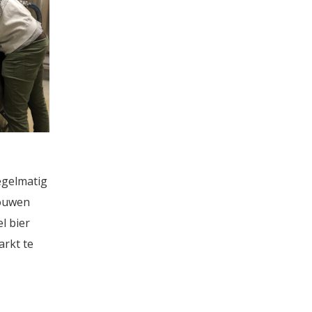
egelmatig
rouwen
l bier
rkt te