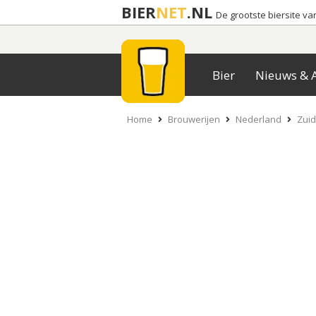
BIER
NET
.NL
De grootste biersite v
Bier
Nieuws & A
Home
Brouwerijen
Nederland
Zuid