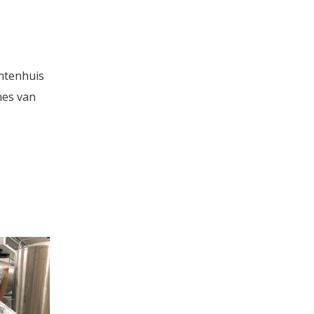
ntenhuis
hes van