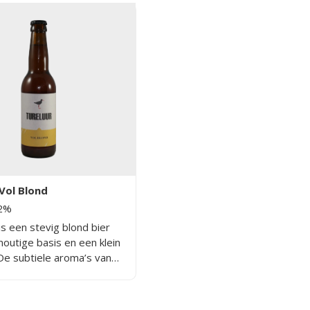
Vol Blond
.2%
is een stevig blond bier
outige basis en een klein
 De subtiele aroma’s van
 karamel zorgen voor een
lichtzoete afdronk. Dit
er heeft een volle body en