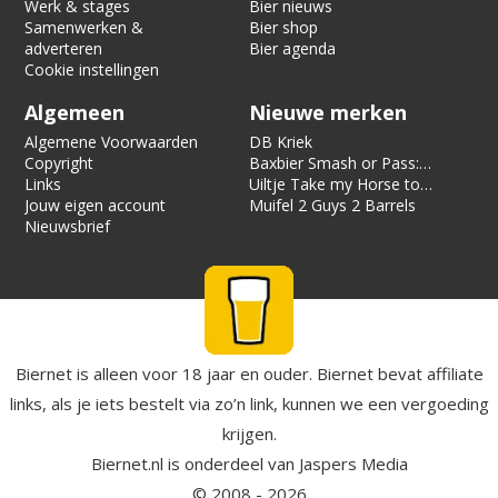
Werk & stages
Bier nieuws
Samenwerken &
Bier shop
adverteren
Bier agenda
Cookie instellingen
Algemeen
Nieuwe merken
Algemene Voorwaarden
DB Kriek
Copyright
Baxbier Smash or Pass:
Links
Strata
Uiltje Take my Horse to
Jouw eigen account
the Hotel Room
Muifel 2 Guys 2 Barrels
Nieuwsbrief
Biernet is alleen voor 18 jaar en ouder. Biernet bevat affiliate
links, als je iets bestelt via zo’n link, kunnen we een vergoeding
krijgen.
Biernet.nl
is onderdeel van
Jaspers Media
© 2008 - 2026