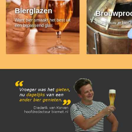
Bierglazen
Brouwpro
Want bier smaakt het best uit
Hoe brouw je bier?
een bijpassend glas