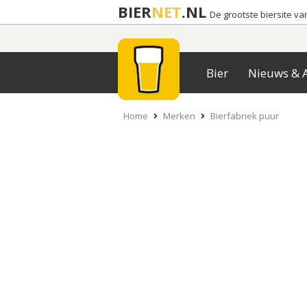
BIER
NET
.NL
De grootste biersite v
Bier
Nieuws & A
Home
Merken
Bierfabriek puur