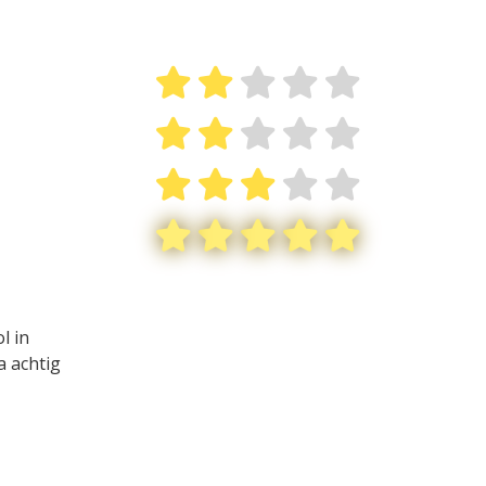
l in
a achtig