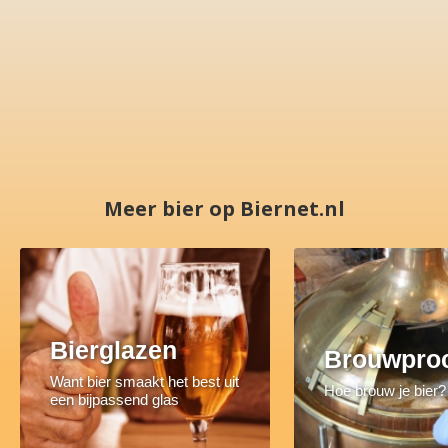
Meer bier op Biernet.nl
Bierglazen
Brouwpro
Want bier smaakt het best uit
Hoe brouw je bier?
een bijpassend glas