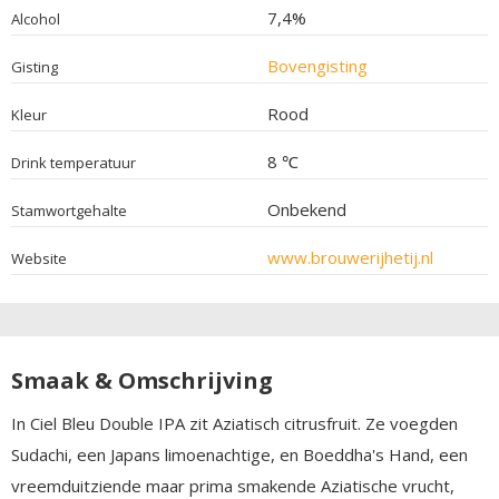
7,4%
Alcohol
Bovengisting
Gisting
Rood
Kleur
8 ℃
Drink temperatuur
Onbekend
Stamwortgehalte
www.brouwerijhetij.nl
Website
Smaak & Omschrijving
In Ciel Bleu Double IPA zit Aziatisch citrusfruit. Ze voegden
Sudachi, een Japans limoenachtige, en Boeddha's Hand, een
vreemduitziende maar prima smakende Aziatische vrucht,