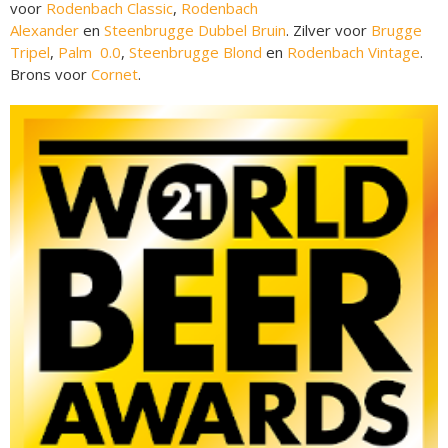
voor
Rodenbach Classic
,
Rodenbach
Alexander
en
Steenbrugge Dubbel Bruin
. Zilver voor
Brugge
Tripel
,
Palm 0.0
,
Steenbrugge Blond
en
Rodenbach Vintage
.
Brons voor
Cornet
.