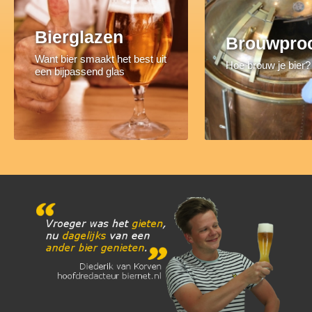
Bierglazen
Brouwpro
Want bier smaakt het best uit
Hoe brouw je bier?
een bijpassend glas